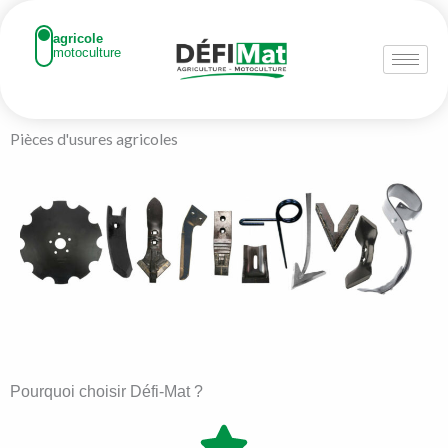
Aller
au
agricole
motoculture
contenu
Pièces d'usures agricoles
Pourquoi choisir Défi-Mat ?