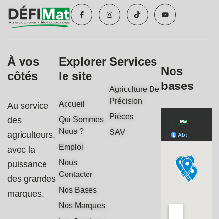
I
I
T
Y
c
n
i
o
o
s
k
u
n
t
t
t
-
a
o
u
f
g
k
b
a
r
e
c
a
À vos
Explorer
Services
e
m
b
Nos
côtés
le site
o
o
bases
k
Agriculture De
Précision
Accueil
Au service
Pièces
des
Qui Sommes
Nous ?
SAV
agriculteurs,
Emploi
avec la
Nous
puissance
Contacter
des grandes
Nos Bases
marques.
Nos Marques