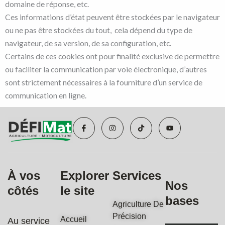
domaine de réponse, etc.
Ces informations d’état peuvent être stockées par le navigateur
ou ne pas être stockées du tout, cela dépend du type de
navigateur, de sa version, de sa configuration, etc.
Certains de ces cookies ont pour finalité exclusive de permettre
ou faciliter la communication par voie électronique, d’autres
sont strictement nécessaires à la fourniture d’un service de
communication en ligne.
I
I
T
Y
c
n
i
o
o
s
k
u
n
t
t
t
-
a
o
u
f
g
k
b
a
r
e
c
a
À vos
Explorer
Services
e
m
b
Nos
côtés
le site
o
o
bases
k
Agriculture De
Précision
Accueil
Au service