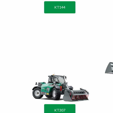
KT144
KT307