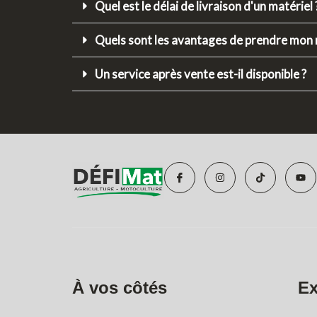
Quel est le délai de livraison d'un matériel 
Quels sont les avantages de prendre mon 
Un service après vente est-il disponible ?
I
I
T
Y
c
n
i
o
o
s
k
u
n
t
t
t
-
a
o
u
f
g
k
b
a
r
e
c
a
e
m
b
o
o
À vos côtés
Ex
k