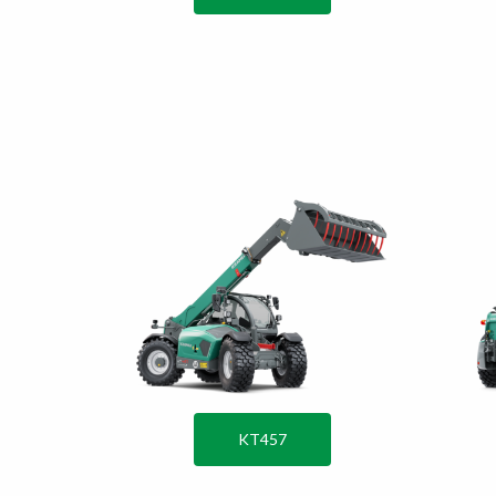
KT457