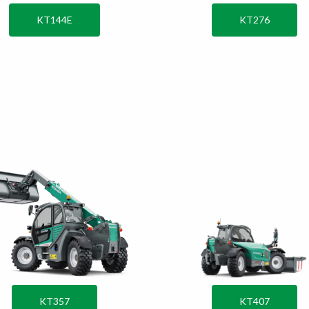
KT144E
KT276
KT357
KT407