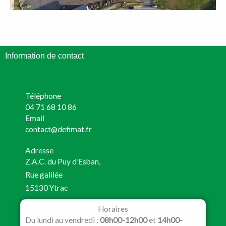
Information de contact
Téléphone
04 71 68 10 86
Email
contact@defimat.fr
Adresse
Z.A.C. du Puy d’Esban,
Rue galilée
15130 Ytrac
Horaires
Du lundi au vendredi :
08h00-12h00
et
14h00-