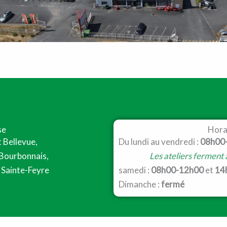
se
Hora
t Bellevue,
Du lundi au vendredi :
08h00
 Bourbonnais,
Les ateliers ferment
Sainte-Feyre
samedi :
08h00-12h00
et
14
Dimanche :
fermé