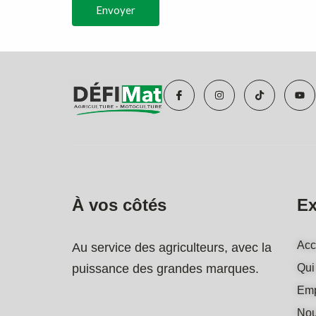
Envoyer
I
I
T
Y
c
n
i
o
o
s
k
u
n
t
t
t
-
a
o
u
f
g
k
b
a
r
e
c
a
e
m
b
o
o
À vos côtés
Ex
k
Acc
Au service des agriculteurs, avec la
puissance des grandes marques.
Qui
Emp
Nou