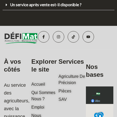
Un service après vente est-il disponible ?
I
I
T
Y
c
n
i
o
o
s
k
u
n
t
t
t
-
a
o
u
f
g
k
b
a
r
e
c
a
À vos
Explorer
Services
e
m
b
Nos
côtés
le site
o
o
bases
k
Agriculture De
Précision
Accueil
Au service
Pièces
des
Qui Sommes
Nous ?
SAV
agriculteurs,
Emploi
avec la
Nous
puissance