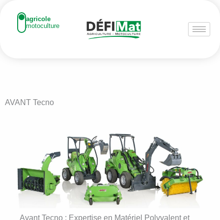
Aller
au
agricole
motoculture
contenu
AVANT Tecno
Avant Tecno : Expertise en Matériel Polyvalent et